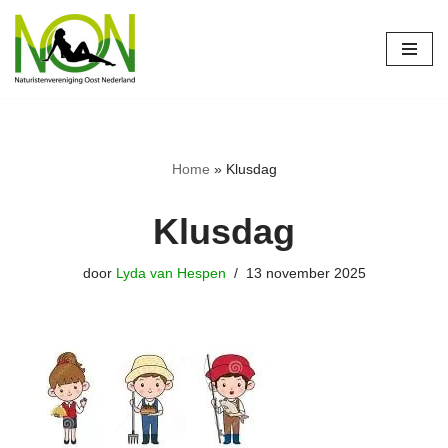
Ga
naar
de
inhoud
Home
»
Klusdag
Klusdag
door
Lyda van Hespen
13 november 2025