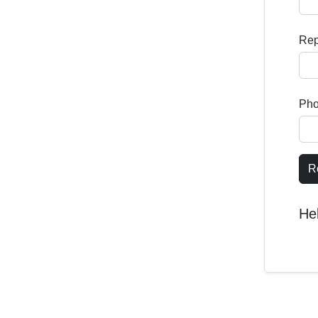
Rep
Ph
R
He