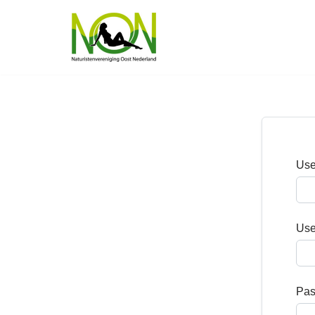
Ga
naar
de
inhoud
Use
Use
Pas