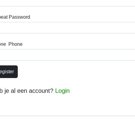
eat Password
one Phone
egister
b je al een account?
Login