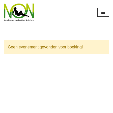
Ga
naar
de
inhoud
Geen evenement gevonden voor boeking!